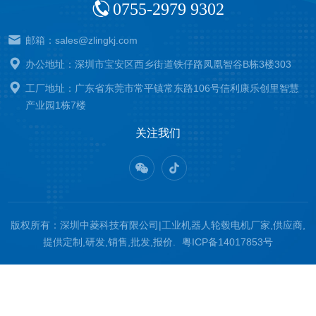
0755-2979 9302
邮箱：sales@zlingkj.com
办公地址：深圳市宝安区西乡街道铁仔路凤凰智谷B栋3楼303
工厂地址：广东省东莞市常平镇常东路106号信利康乐创里智慧
产业园1栋7楼
关注我们
版权所有：深圳中菱科技有限公司|工业机器人轮毂电机厂家,供应商,
提供定制,研发,销售,批发,报价.
粤ICP备14017853号