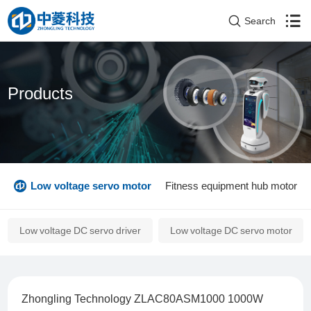
Search
Products
e
Low voltage servo motor
Fitness equipment hub motor
Low voltage DC servo driver
Low voltage DC servo motor
Zhongling Technology ZLAC80ASM1000 1000W