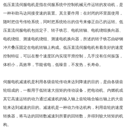
低压直流伺服电机是指在伺服系统中控制机械元件运转的发动机，是
一种补助马达间接变速的装置。其主要作用：在封闭的环里面使用，
随时把信号传给系统，同时把系统给出的信号来修正自己的运转。低
压直流伺服电机包括定子、转子铁芯、电机转轴、电机绕组换向器、
电机绕组、测速电机绕组、测速电机换向器，所述的转子铁芯由矽钢
冲片叠压固定在电机转轴上构成。低压直流伺服电机有着良好的速度
控制特征，可以在整个速度区内实现平滑控制，几乎没有任何振荡，
体积小，高效率，节能省电，低噪音，不发热，长寿命。
伺服电机减速机是利用各级齿轮传动来达到降速的目的，是由各级齿
轮组成的，一般用于低转速大扭矩的传动设备，把电动机、内燃机或
其它高速运转的动力通过减速机的输入轴上齿轮啮合输出轴上的大齿
轮来达到减速的目的。减速机是一种动力传达机构，利用齿轮的速度
转换器，将马达的回转数减速到所要的回转数，并得到较大转矩的机
构。