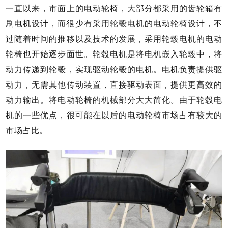
一直以来，市面上的电动轮椅，大部分都采用的齿轮箱有
刷电机设计，而很少有采用
轮毂电机
的电动轮椅设计，不
过随着时间的推移以及技术的发展，采用轮毂电机的电动
轮椅也开始逐步面世。轮毂电机是将电机嵌入轮毂中，将
动力传递到轮毂，实现驱动轮毂的电机。电机负责提供驱
动力，无需其他传动装置，直接驱动表面，提供更高效的
动力输出。将电动轮椅的机械部分大大简化。由于轮毂电
机的一些优点，很可能在以后的电动轮椅市场占有较大的
市场占比。