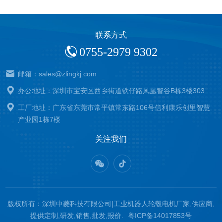
联系方式
0755-2979 9302
邮箱：sales@zlingkj.com
办公地址：深圳市宝安区西乡街道铁仔路凤凰智谷B栋3楼303
工厂地址：广东省东莞市常平镇常东路106号信利康乐创里智慧
产业园1栋7楼
关注我们
版权所有：深圳中菱科技有限公司|工业机器人轮毂电机厂家,供应商,
提供定制,研发,销售,批发,报价.
粤ICP备14017853号