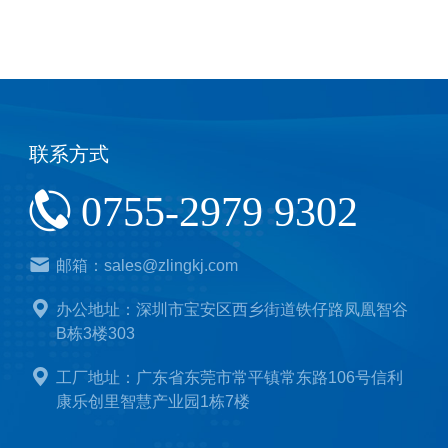
联系方式
0755-2979 9302
邮箱：sales@zlingkj.com
办公地址：深圳市宝安区西乡街道铁仔路凤凰智谷
B栋3楼303
工厂地址：广东省东莞市常平镇常东路106号信利
康乐创里智慧产业园1栋7楼