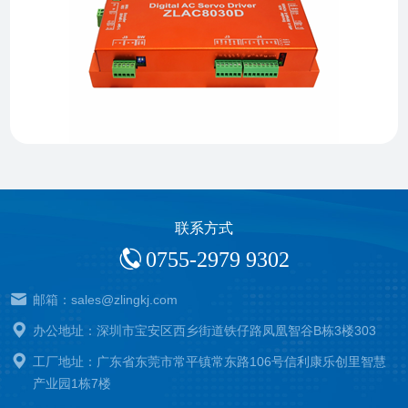
联系方式
0755-2979 9302
邮箱：sales@zlingkj.com
办公地址：深圳市宝安区西乡街道铁仔路凤凰智谷B栋3楼303
工厂地址：广东省东莞市常平镇常东路106号信利康乐创里智慧
产业园1栋7楼