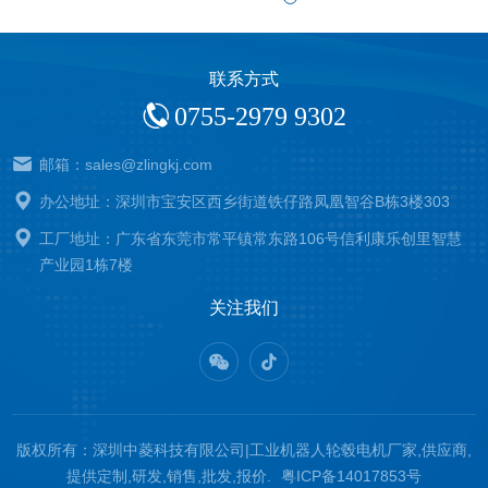
联系方式
0755-2979 9302
邮箱：sales@zlingkj.com
办公地址：深圳市宝安区西乡街道铁仔路凤凰智谷B栋3楼303
工厂地址：广东省东莞市常平镇常东路106号信利康乐创里智慧
产业园1栋7楼
关注我们
版权所有：深圳中菱科技有限公司|工业机器人轮毂电机厂家,供应商,
提供定制,研发,销售,批发,报价.
粤ICP备14017853号