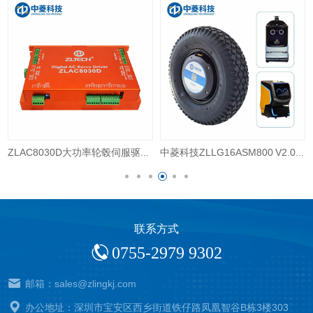
机
ZLAC8030D大功率轮毂伺服驱动器CANopen/RS485通讯
中菱科技ZLLG16ASM800 V2.0 16寸室外机器人伺服轮毂电机直流驱动器内置编码器
联系方式
0755-2979 9302
邮箱：sales@zlingkj.com
办公地址：深圳市宝安区西乡街道铁仔路凤凰智谷B栋3楼303