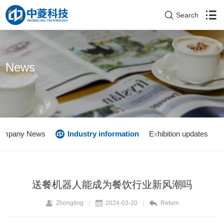
Search
News
ompany News
Industry information
Exhibition updates
送餐机器人能成为餐饮行业新风潮吗
Zhongling
|
2024-03-20
|
Return