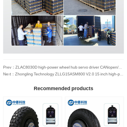
Prev：ZLAC8030D high-power wheel hub servo driver CANopen/RS485 communication
Next：Zhongling Technology ZLLG15ASM800 V2.0 15 inch high-power wheel robot wheel hub motor
Recommended products