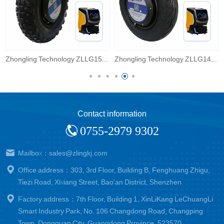
Zhongling Technology ZLLG14ASM800 V2.0 14 inch robot encoder wheel hub motor
中菱科技ZLLG80ASM250-4096 V2.18 8寸4096线伺服轮毂电机驱动器24V直流电机器人AGV编码器
Contact information
0755-2979 9302
Mailbox：sales@zlingkj.com
Office address：303, 3rd Floor, Building B, Fenghuang Zhigu,
Tiezi Road, Xixiang Street, Bao'an District, Shenzhen
Factory address：7th Floor, Building 1, XinLiKang LeChuangLi
Smart Industry Park, No. 106 Changdong Road, Changping
Town, Dongguan City, Guangdong Province, 523570.