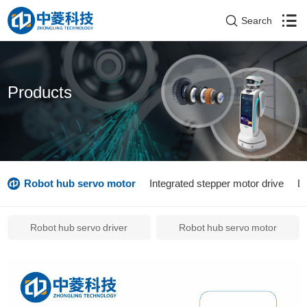
Search
Products
Robot hub servo motor
Integrated stepper motor drive
L
Robot hub servo driver
Robot hub servo motor