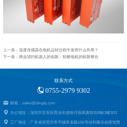
上一条：温度传感器在电机运转过程中发挥什么作用？
下一条：商业清扫机器人的创新：轮毂电机的崭新整合
联系方式
0755-2979 9302
邮箱：sales@zlingkj.com
办公地址：深圳市宝安区西乡街道铁仔路凤凰智谷B栋3楼303
工厂地址：广东省东莞市常平镇常东路106号信利康乐创里智慧