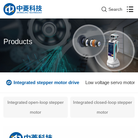
Search
Products
r
Integrated stepper motor drive
Low voltage servo motor
Integrated open-loop stepper
Integrated closed-loop stepper
motor
motor