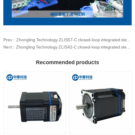
Prev：Zhongling Technology ZLIS57-C closed-loop integrated stepper motor 2N. m driver CANopen hybrid servo medical
Next：Zhongling Technology ZLIS42-C closed-loop integrated stepper motor driver CANopen communication medical equipment 0.7N m
Recommended products