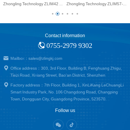
Zhongling Technology ZLIM42 Integrated Stepper Motor Driver 0.5/0.7N. m Pulse Control Motor Medical Equipment
Zhongling Technology ZLIM57-C Integrated Open Loop Stepper Motor CANopen Communication Pulse Control Driver
Contact information
0755-2979 9302
Mailbox：sales@zlingkj.com
Office address：303, 3rd Floor, Building B, Fenghuang Zhigu,
Tiezi Road, Xixiang Street, Bao'an District, Shenzhen
Factory address：7th Floor, Building 1, XinLiKang LeChuangLi
Smart Industry Park, No. 106 Changdong Road, Changping
Town, Dongguan City, Guangdong Province, 523570.
Follow us