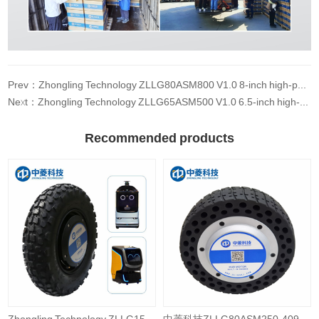
Prev：Zhongling Technology ZLLG80ASM800 V1.0 8-inch high-power wheel hub servo motor low-speed high torque AGV car robot
Next：Zhongling Technology ZLLG65ASM500 V1.0 6.5-inch high-power wheel hub servo motor AGV robot high-power high load 48V
Recommended products
Zhongling Technology ZLLG15ASM800 V2.0 15 inch high-power wheel robot wheel hub motor
中菱科技ZLLG80ASM250-4096 V2.18 8寸4096线伺服轮毂电机驱动器24V直流电机器人AGV编码器