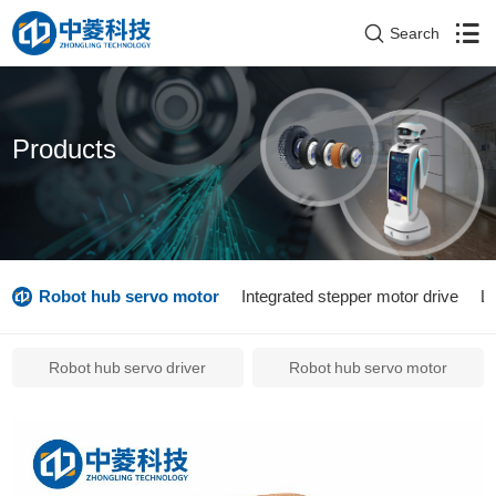
Search
Products
Robot hub servo motor
Integrated stepper motor drive
L
Robot hub servo driver
Robot hub servo motor