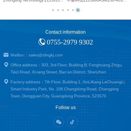
Contact information
0755-2979 9302
Mailbox：sales@zlingkj.com
Office address：303, 3rd Floor, Building B, Fenghuang Zhigu,
Tiezi Road, Xixiang Street, Bao'an District, Shenzhen
Factory address：7th Floor, Building 1, XinLiKang LeChuangLi
Smart Industry Park, No. 106 Changdong Road, Changping
Town, Dongguan City, Guangdong Province, 523570.
Follow us