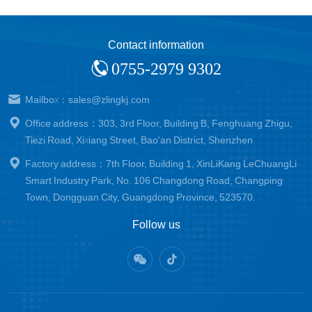
Contact information
0755-2979 9302
Mailbox：sales@zlingkj.com
Office address：303, 3rd Floor, Building B, Fenghuang Zhigu,
Tiezi Road, Xixiang Street, Bao'an District, Shenzhen
Factory address：7th Floor, Building 1, XinLiKang LeChuangLi
Smart Industry Park, No. 106 Changdong Road, Changping
Town, Dongguan City, Guangdong Province, 523570.
Follow us