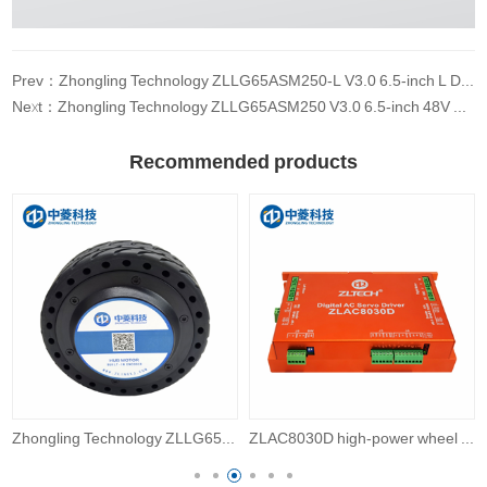
Prev：Zhongling Technology ZLLG65ASM250-L V3.0 6.5-inch L DC brushless service robot with built-in encoder and dual axis wheel hub servo motor
Next：Zhongling Technology ZLLG65ASM250 V3.0 6.5-inch 48V 250W 4N. m IP65 encoder robot wheel hub servo motor
Recommended products
Zhongling Technology ZLLG65ASM250-L V3.15 6.5-inch DC brushless service robot wheel servo motor
ZLAC8030D high-power wheel hub servo driver CANopen/RS485 communication