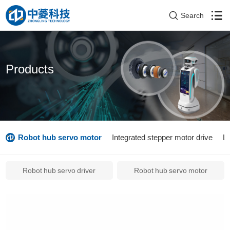
Search
Products
Robot hub servo motor
Integrated stepper motor drive
L
Robot hub servo driver
Robot hub servo motor